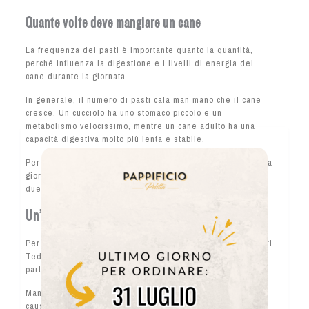
Quante volte deve mangiare un cane
La frequenza dei pasti è importante quanto la quantità,
perché influenza la digestione e i livelli di energia del
cane durante la giornata.
In generale, il numero di pasti cala man mano che il cane
cresce. Un cucciolo ha uno stomaco piccolo e un
metabolismo velocissimo, mentre un cane adulto ha una
capacità digestiva molto più lenta e stabile.
Per questo motivo i cuccioli mangiano più spesso durante la
giornata, mentre i cani adulti di solito si trovano bene con
due pasti al giorno.
Un’eccezione importante: la torsione gastrica
Per i cani di
taglia grande o gigante
(come Alani, Pastori
Tedeschi o Setter), dividere il cibo in almeno due pasti è
particolarmente importante.
Mangiare una dose molto grande in una sola volta può
causare la
torsione dello stomaco
, una condizione molto