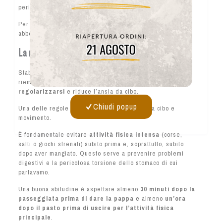
pericolosa che richiede un intervento veterinario urgente.
Per questo motivo è sempre meglio evitare un unico pasto
abbondante.
La routine dei pasti
Stabilire una routine costante per i pasti non serve solo a
riempire la ciotola, ma aiuta il metabolismo del cane a
regolarizzarsi
e riduce l’ansia da cibo.
Chiudi popup
Una delle regole d’oro riguarda il rapporto tra cibo e
movimento.
È fondamentale evitare
attività fisica intensa
(corse,
salti o giochi sfrenati) subito prima e, soprattutto, subito
dopo aver mangiato. Questo serve a prevenire problemi
digestivi e la pericolosa torsione dello stomaco di cui
parlavamo.
Una buona abitudine è aspettare almeno
30 minuti dopo la
passeggiata prima di dare la pappa
e almeno
un’ora
dopo il pasto prima di uscire per l’attività fisica
principale
.