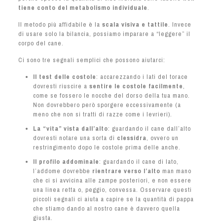
tiene conto del metabolismo individuale
.
Il metodo più affidabile è la
scala visiva e tattile
. Invece
di usare solo la bilancia, possiamo imparare a “leggere” il
corpo del cane.
Ci sono tre segnali semplici che possono aiutarci:
Il test delle costole
: a
ccarezzando i lati del torace
dovresti riuscire a
sentire le costole facilmente
,
come se fossero le nocche del dorso della tua mano.
Non dovrebbero però sporgere eccessivamente (a
meno che non si tratti di razze come i levrieri).
La “vita” vista dall’alto
: g
uardando il cane dall’alto
dovresti notare una sorta di
clessidra
, ovvero un
restringimento dopo le costole prima delle anche.
Il profilo addominale
: g
uardando il cane di lato,
l’addome dovrebbe
rientrare verso l’alto
man mano
che ci si avvicina alle zampe posteriori, e non essere
una linea retta o, peggio, convessa.
Osservare questi
piccoli segnali ci aiuta a capire se la quantità di pappa
che stiamo dando al nostro cane è davvero quella
giusta.