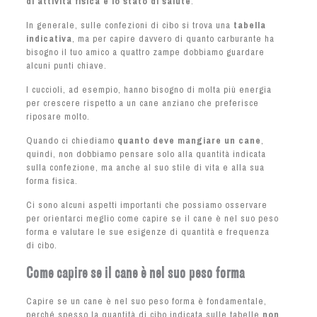
di attività fisica e lo stato di salute
.
In generale, sulle confezioni di cibo si trova una
tabella
indicativa
, ma per capire davvero di quanto carburante ha
bisogno il tuo amico a quattro zampe dobbiamo guardare
alcuni punti chiave.
I cuccioli, ad esempio, hanno bisogno di molta più energia
per crescere rispetto a un cane anziano che preferisce
riposare molto.
Quando ci chiediamo
quanto deve mangiare un cane
,
quindi, non dobbiamo pensare solo alla quantità indicata
sulla confezione, ma anche al suo stile di vita e alla sua
forma fisica.
Ci sono alcuni aspetti importanti che possiamo osservare
per orientarci meglio come capire se il cane è nel suo peso
forma e valutare le sue esigenze di quantità e frequenza
di cibo.
Come capire se il cane è nel suo peso forma
Capire se un cane è nel suo peso forma è fondamentale,
perché spesso la quantità di cibo indicata sulle tabelle
non