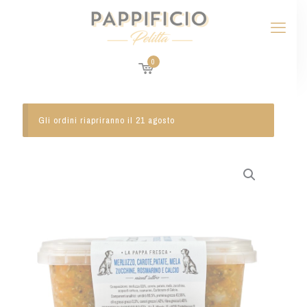
0
Gli ordini riapriranno il 21 agosto