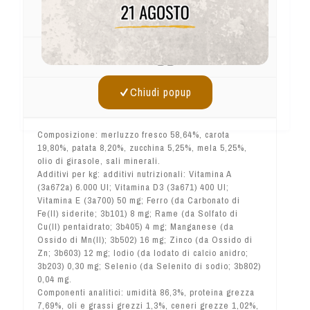
Conservazione
Dosaggi
Chiudi popup
Info Utili
Composizione: merluzzo fresco 58,64%, carota
19,80%, patata 8,20%, zucchina 5,25%, mela 5,25%,
olio di girasole, sali minerali.
Additivi per kg: additivi nutrizionali: Vitamina A
(3a672a) 6.000 UI; Vitamina D3 (3a671) 400 UI;
Vitamina E (3a700) 50 mg; Ferro (da Carbonato di
Fe(II) siderite; 3b101) 8 mg; Rame (da Solfato di
Cu(II) pentaidrato; 3b405) 4 mg; Manganese (da
Ossido di Mn(II); 3b502) 16 mg; Zinco (da Ossido di
Zn; 3b603) 12 mg; Iodio (da Iodato di calcio anidro;
3b203) 0,30 mg; Selenio (da Selenito di sodio; 3b802)
0,04 mg.
Componenti analitici: umidità 86,3%, proteina grezza
7,69%, oli e grassi grezzi 1,3%, ceneri grezze 1,02%,