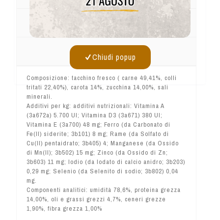
Dosaggi
Info Utili
Chiudi popup
Composizione: tacchino fresco ( carne 49,41%, colli
tritati 22,40%), carota 14%, zucchina 14,00%, sali
minerali.
Additivi per kg: additivi nutrizionali: Vitamina A
(3a672a) 5.700 UI; Vitamina D3 (3a671) 380 UI;
Vitamina E (3a700) 48 mg; Ferro (da Carbonato di
Fe(II) siderite; 3b101) 8 mg; Rame (da Solfato di
Cu(II) pentaidrato; 3b405) 4; Manganese (da Ossido
di Mn(II); 3b502) 15 mg; Zinco (da Ossido di Zn;
3b603) 11 mg; Iodio (da Iodato di calcio anidro; 3b203)
0,29 mg; Selenio (da Selenito di sodio; 3b802) 0,04
mg.
Componenti analitici: umidità 78,6%, proteina grezza
14,00%, oli e grassi grezzi 4,7%, ceneri grezze
1,90%, fibra grezza 1,00%