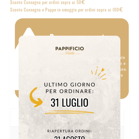
Sconto Consegna per ordini sopra ai 50€
Sconto Consegna e Pappe in omaggio per ordini sopra ai 100€
Da conservare in
frigorifero
Le nostre Pappe Fresche sono preparate
al momento appositamente per l'ordine e
prive di conservanti per la conservazione.
Vanno quindi conservate in frigorifero e
finite in pochi giorni dopo l'apertura.
Composizione
Conservazione