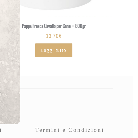
Pappa Fresca Cavallo per Cane – 800gr
13,70
€
Leggi tutto
i
Termini e Condizioni