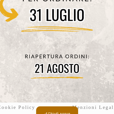
Pappa Fresca Cavallo per Cane – 500gr
8,99
€
Leggi tutto
© PAPPIFICIO PELITTA 2021
Cookie Policy
Menzioni Legal
Chiudi popup