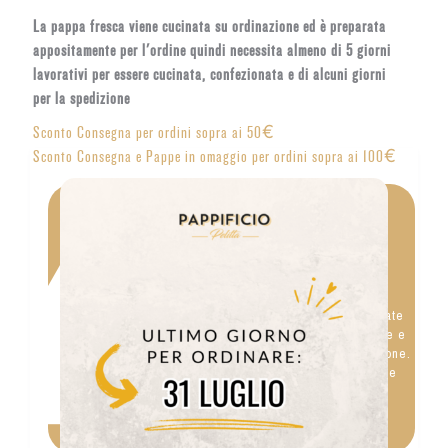
La pappa fresca viene cucinata su ordinazione ed è preparata
appositamente per l'ordine quindi necessita almeno di 5 giorni
lavorativi per essere cucinata, confezionata e di alcuni giorni
per la spedizione
Sconto Consegna per ordini sopra ai 50€
Sconto Consegna e Pappe in omaggio per ordini sopra ai 100€
Da conservare in
frigorifero
Le nostre Pappe Fresche sono preparate
al momento appositamente per l'ordine e
prive di conservanti per la conservazione.
Vanno quindi conservate in frigorifero e
finite in pochi giorni dopo l'apertura.