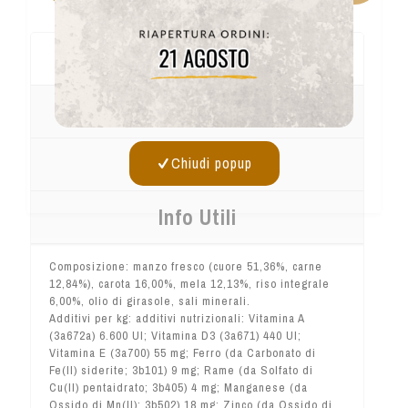
Composizione
Conservazione
Dosaggi
Chiudi popup
Info Utili
Composizione: manzo fresco (cuore 51,36%, carne
12,84%), carota 16,00%, mela 12,13%, riso integrale
6,00%, olio di girasole, sali minerali.
Additivi per kg: additivi nutrizionali: Vitamina A
(3a672a) 6.600 UI; Vitamina D3 (3a671) 440 UI;
Vitamina E (3a700) 55 mg; Ferro (da Carbonato di
Fe(II) siderite; 3b101) 9 mg; Rame (da Solfato di
Cu(II) pentaidrato; 3b405) 4 mg; Manganese (da
Ossido di Mn(II); 3b502) 18 mg; Zinco (da Ossido di